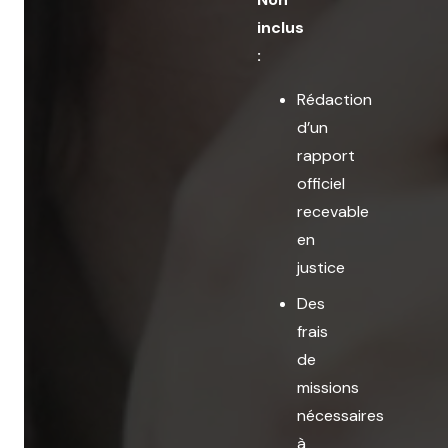
inclus
:
Rédaction
d’un
rapport
officiel
recevable
en
justice
Des
frais
de
missions
nécessaires
à