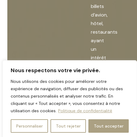
billets
d’avion,
hôtel,
restaurants
ayant
un
intérêt
pour
Nous respectons votre vie privée.
la
Nous utilisons des cookies pour améliorer votre
prise
expérience de navigation, diffuser des publicités ou des
d’information,
contenus personnalisés et analyser notre trafic. En
etc.
cliquant sur « Tout accepter », vous consentez à notre
utilisation des cookies.
Politique de confidentialité
Ces
frais
Personnaliser
Tout rejeter
Tout accepter
sont